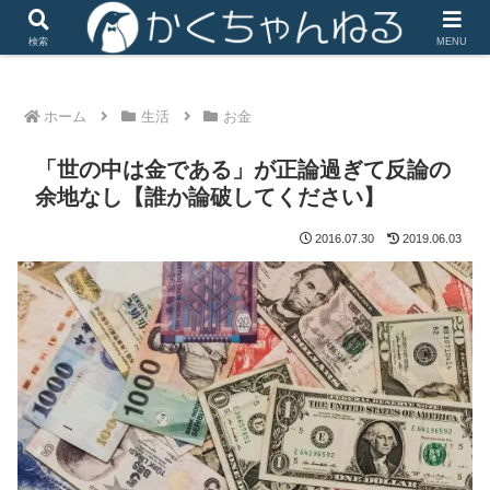
iHerbは楽天リーベイツ経由で楽天ポイントがザクザク
検索
MENU
ホーム
生活
お金
「世の中は金である」が正論過ぎて反論の
余地なし【誰か論破してください】
2016.07.30
2019.06.03