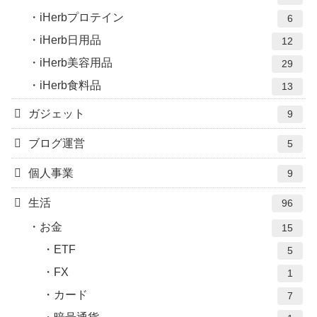
iHerbプロテイン
6
iHerb日用品
12
iHerb美容用品
29
iHerb食料品
13
ガジェット
9
ブログ運営
5
個人事業
9
生活
96
お金
15
ETF
5
FX
1
カード
7