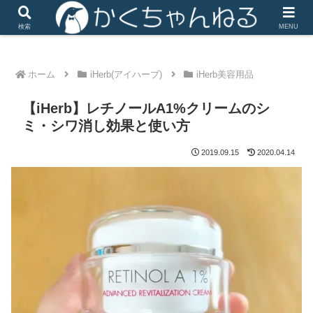
iHerbは楽天リーベイツ経由で楽天ポイントがザクザク
検索
MENU
ホーム
iHerb(アイハーブ)
iHerb美容用品
【iHerb】レチノールA1%クリームのシ
ミ・シワ消し効果と使い方
2019.09.15
2020.04.14