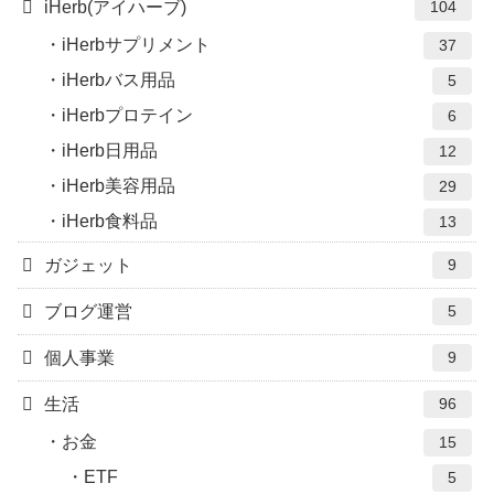
iHerb(アイハーブ)
104
iHerbサプリメント
37
iHerbバス用品
5
iHerbプロテイン
6
iHerb日用品
12
iHerb美容用品
29
iHerb食料品
13
ガジェット
9
ブログ運営
5
個人事業
9
生活
96
お金
15
ETF
5