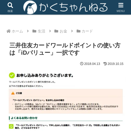
iHerbは楽天リーベイツ経由で楽天ポイントがザクザク
検索
MENU
ホーム
生活
お金
カード
三井住友カードワールドポイントの使い方
は「iDバリュー」一択です
2018.04.13
2019.10.15