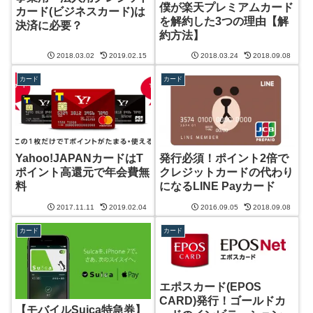
僕が楽天プレミアムカード
カード(ビジネスカード)は
を解約した3つの理由【解
決済に必要？
約方法】
2018.03.02
2019.02.15
2018.03.24
2018.09.08
カード
カード
Yahoo!JAPANカードはT
発行必須！ポイント2倍で
ポイント高還元で年会費無
クレジットカードの代わり
料
になるLINE Payカード
2017.11.11
2019.02.04
2016.09.05
2018.09.08
カード
カード
エポスカード(EPOS
CARD)発行！ゴールドカ
【モバイルSuica特急券】