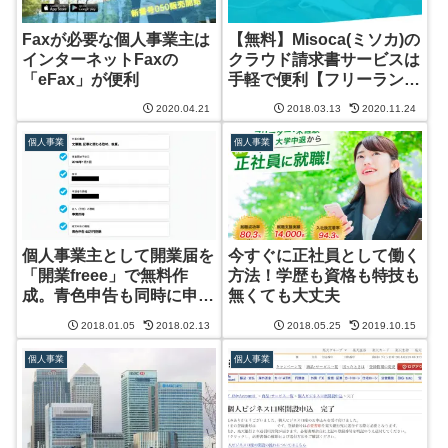
Faxが必要な個人事業主は
【無料】Misoca(ミソカ)の
インターネットFaxの
クラウド請求書サービスは
「eFax」が便利
手軽で便利【フリーランス
や個人事業主】
2020.04.21
2018.03.13
2020.11.24
個人事業
個人事業
個人事業主として開業届を
今すぐに正社員として働く
「開業freee」で無料作
方法！学歴も資格も特技も
成。青色申告も同時に申請
無くても大丈夫
できて手軽で便利！
2018.01.05
2018.02.13
2018.05.25
2019.10.15
個人事業
個人事業