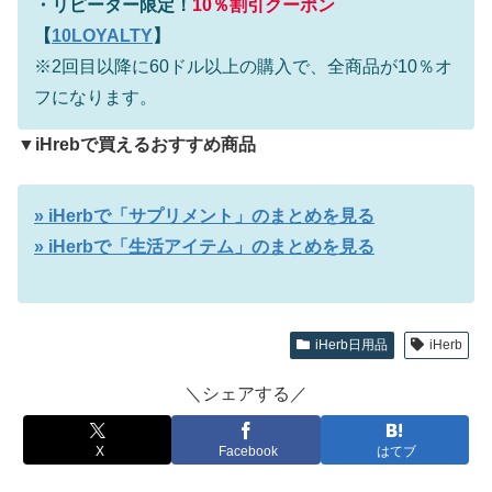
・
リピーター限定！
10％割引クーポン
【
10LOYALTY
】
※2回目以降に60ドル以上の購入で、全商品が10％オ
フになります。
▼iHrebで買えるおすすめ商品
» iHerbで「サプリメント」のまとめを見る
» iHerbで「生活アイテム」のまとめを見る
iHerb日用品
iHerb
＼シェアする／
X
Facebook
はてブ