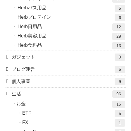
iHerbバス用品
5
iHerbプロテイン
6
iHerb日用品
12
iHerb美容用品
29
iHerb食料品
13
ガジェット
9
ブログ運営
5
個人事業
9
生活
96
お金
15
ETF
5
FX
1