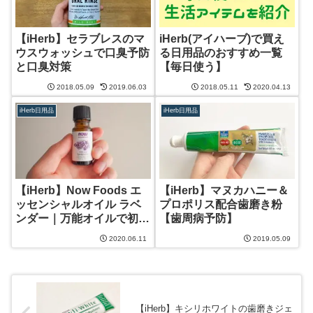
【iHerb】セラブレスのマ
iHerb(アイハーブ)で買え
ウスウォッシュで口臭予防
る日用品のおすすめ一覧
と口臭対策
【毎日使う】
2018.05.09
2019.06.03
2018.05.11
2020.04.13
iHerb日用品
iHerb日用品
【iHerb】Now Foods エ
【iHerb】マヌカハニー＆
ッセンシャルオイル ラベ
プロポリス配合歯磨き粉
ンダー｜万能オイルで初心
【歯周病予防】
者にもおすすめ
2020.06.11
2019.05.09
【iHerb】キシリホワイトの歯磨きジェ