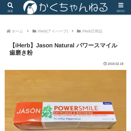
iHerbは楽天リーベイツ経由で楽天ポイントがザクザク
検索
MENU
ホーム
iHerb(アイハーブ)
iHerb日用品
【iHerb】Jason Natural パワースマイル
歯磨き粉
2019.02.18